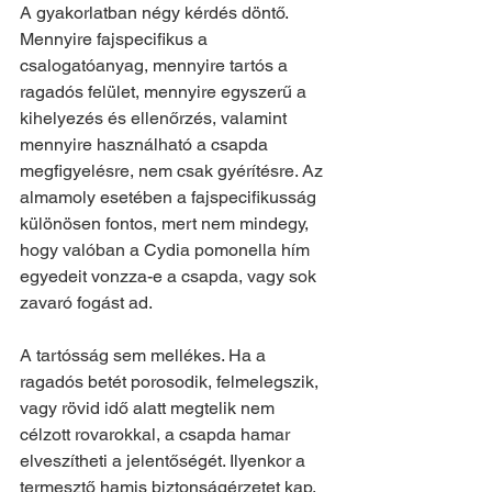
A gyakorlatban négy kérdés döntő. 
Mennyire fajspecifikus a 
csalogatóanyag, mennyire tartós a 
ragadós felület, mennyire egyszerű a 
kihelyezés és ellenőrzés, valamint 
mennyire használható a csapda 
megfigyelésre, nem csak gyérítésre. Az 
almamoly esetében a fajspecifikusság 
különösen fontos, mert nem mindegy, 
hogy valóban a Cydia pomonella hím 
egyedeit vonzza-e a csapda, vagy sok 
zavaró fogást ad.
A tartósság sem mellékes. Ha a 
ragadós betét porosodik, felmelegszik, 
vagy rövid idő alatt megtelik nem 
célzott rovarokkal, a csapda hamar 
elveszítheti a jelentőségét. Ilyenkor a 
termesztő hamis biztonságérzetet kap, 