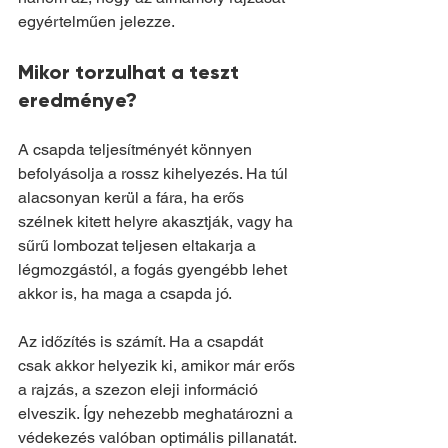
egyértelműen jelezze.
Mikor torzulhat a teszt 
eredménye?
A csapda teljesítményét könnyen 
befolyásolja a rossz kihelyezés. Ha túl 
alacsonyan kerül a fára, ha erős 
szélnek kitett helyre akasztják, vagy ha 
sűrű lombozat teljesen eltakarja a 
légmozgástól, a fogás gyengébb lehet 
akkor is, ha maga a csapda jó.
Az időzítés is számít. Ha a csapdát 
csak akkor helyezik ki, amikor már erős 
a rajzás, a szezon eleji információ 
elveszik. Így nehezebb meghatározni a 
védekezés valóban optimális pillanatát. 