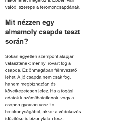
mikor lehet megelőzni. Ebben van 
valódi szerepe a feromoncsapdának.
Mit nézzen egy 
almamoly csapda teszt 
során?
Sokan egyetlen szempont alapján 
választanak: mennyi rovart fog a 
csapda. Ez önmagában félrevezető 
lehet. A jó csapda nem csak fog, 
hanem megbízhatóan és 
következetesen jelez. Ha a fogási 
adatok kiszámíthatatlanok, vagy a 
csapda gyorsan veszít a 
hatékonyságából, akkor a védekezés 
időzítése is bizonytalan lesz.