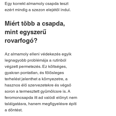
Egy korrekt almamoly csapda teszt 
ezért mindig a szezon elejétől indul.
Miért több a csapda, 
mint egyszerű 
rovarfogó?
Az almamoly elleni védekezés egyik 
legnagyobb problémája a rutinból 
végzett permetezés. Ez költséges, 
gyakran pontatlan, és fölösleges 
terhelést jelenthet a környezetre, a 
hasznos élő szervezetekre és végső 
soron a termesztett gyümölcsre is. A 
feromoncsapda itt ad valódi előnyt: nem 
találgatásra, hanem megfigyelésre építi 
a döntést.