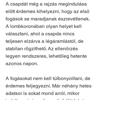
A csapdát még a rajzás megindulása 
előtt érdemes kihelyezni, hogy az első 
fogások se maradjanak észrevétlenek. 
A lombkoronában olyan helyet kell 
választani, ahol a csapda nincs 
teljesen elzárva a légáramlástól, de 
stabilan rögzíthető. Az ellenőrzés 
legyen rendszeres, lehetőleg hetente 
azonos napon.
A fogásokat nem kell túlbonyolítani, de 
érdemes feljegyezni. Már néhány hetes 
adatsor is sokat mond arról, mikor 
indult a rajzás, mikor erősödött fel, és 
mikor várható a következő kritikus 
időszak. Ez különösen akkor hasznos, 
ha a kertész több év tapasztalatát 
szeretné összevetni.