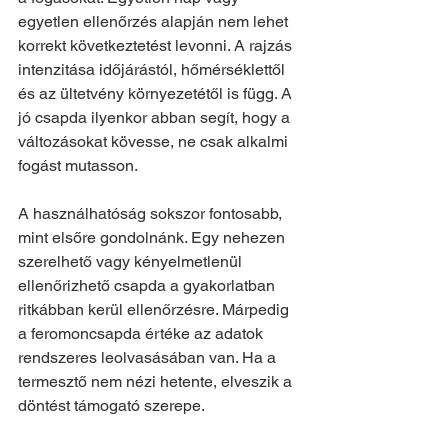
egyetlen ellenőrzés alapján nem lehet 
korrekt következtetést levonni. A rajzás 
intenzitása időjárástól, hőmérséklettől 
és az ültetvény környezetétől is függ. A 
jó csapda ilyenkor abban segít, hogy a 
változásokat kövesse, ne csak alkalmi 
fogást mutasson.
A használhatóság sokszor fontosabb, 
mint elsőre gondolnánk. Egy nehezen 
szerelhető vagy kényelmetlenül 
ellenőrizhető csapda a gyakorlatban 
ritkábban kerül ellenőrzésre. Márpedig 
a feromoncsapda értéke az adatok 
rendszeres leolvasásában van. Ha a 
termesztő nem nézi hetente, elveszik a 
döntést támogató szerepe.