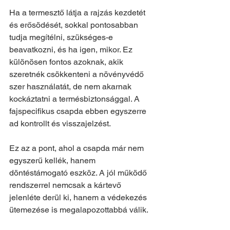
Ha a termesztő látja a rajzás kezdetét 
és erősödését, sokkal pontosabban 
tudja megítélni, szükséges-e 
beavatkozni, és ha igen, mikor. Ez 
különösen fontos azoknak, akik 
szeretnék csökkenteni a növényvédő 
szer használatát, de nem akarnak 
kockáztatni a termésbiztonsággal. A 
fajspecifikus csapda ebben egyszerre 
ad kontrollt és visszajelzést.
Ez az a pont, ahol a csapda már nem 
egyszerű kellék, hanem 
döntéstámogató eszköz. A jól működő 
rendszerrel nemcsak a kártevő 
jelenléte derül ki, hanem a védekezés 
ütemezése is megalapozottabbá válik.