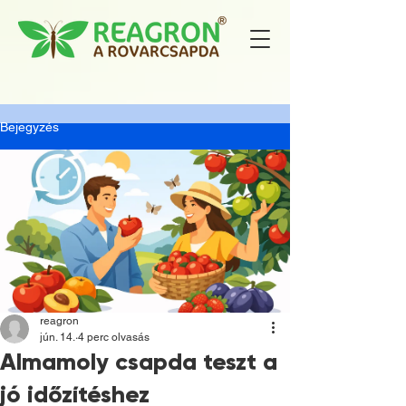
Bejegyzés
reagron
jún. 14.
4 perc olvasás
Almamoly csapda teszt a
jó időzítéshez