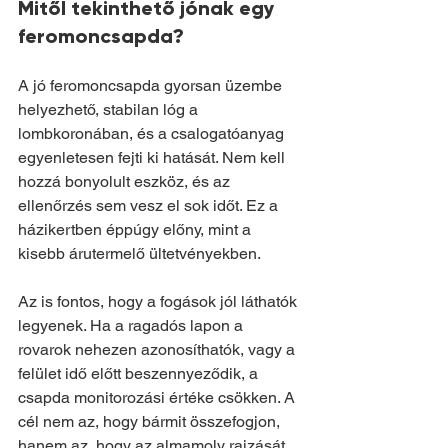
Mitől tekinthető jónak egy 
feromoncsapda?
A jó feromoncsapda gyorsan üzembe 
helyezhető, stabilan lóg a 
lombkoronában, és a csalogatóanyag 
egyenletesen fejti ki hatását. Nem kell 
hozzá bonyolult eszköz, és az 
ellenőrzés sem vesz el sok időt. Ez a 
házikertben éppúgy előny, mint a 
kisebb árutermelő ültetvényekben.
Az is fontos, hogy a fogások jól láthatók 
legyenek. Ha a ragadós lapon a 
rovarok nehezen azonosíthatók, vagy a 
felület idő előtt beszennyeződik, a 
csapda monitorozási értéke csökken. A 
cél nem az, hogy bármit összefogjon, 
hanem az, hogy az almamoly rajzását 