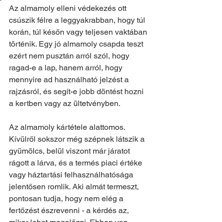
Az almamoly elleni védekezés ott 
csúszik félre a leggyakrabban, hogy túl 
korán, túl későn vagy teljesen vaktában 
történik. Egy jó almamoly csapda teszt 
ezért nem pusztán arról szól, hogy 
ragad-e a lap, hanem arról, hogy 
mennyire ad használható jelzést a 
rajzásról, és segít-e jobb döntést hozni 
a kertben vagy az ültetvényben.
Az almamoly kártétele alattomos. 
Kívülről sokszor még szépnek látszik a 
gyümölcs, belül viszont már járatot 
rágott a lárva, és a termés piaci értéke 
vagy háztartási felhasználhatósága 
jelentősen romlik. Aki almát termeszt, 
pontosan tudja, hogy nem elég a 
fertőzést észrevenni - a kérdés az, 