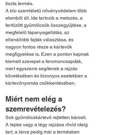
tiszta termés.
A bio szemléletű növényvédelem több 
elemből áll. Ide tartozik a metszés, a 
fertőzött gyümölcsök összegyűjtése, a 
megfelelő tápanyagellátás, az 
ellenállóbb fajták választása, és 
nagyon fontos része a kártevők 
megfigyelése is. Ezen a ponton kapnak 
kiemelt szerepet a feromoncsapdák, 
mert egyszerre segítenek a rajzás 
követésében és bizonyos esetekben a 
kártevőnyomás csökkentésében.
Miért nem elég a 
szemrevételezés?
Sok gyümölcskártevő rejtetten károsít. 
A lepke vagy a légy rajzása rövid ideig 
tart, a lárva pedig már a termésben 