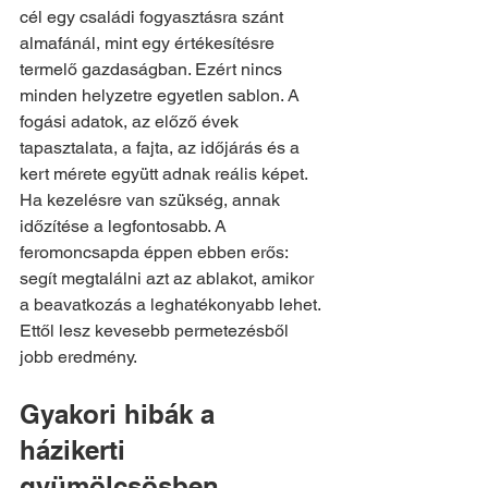
cél egy családi fogyasztásra szánt 
almafánál, mint egy értékesítésre 
termelő gazdaságban. Ezért nincs 
minden helyzetre egyetlen sablon. A 
fogási adatok, az előző évek 
tapasztalata, a fajta, az időjárás és a 
kert mérete együtt adnak reális képet.
Ha kezelésre van szükség, annak 
időzítése a legfontosabb. A 
feromoncsapda éppen ebben erős: 
segít megtalálni azt az ablakot, amikor 
a beavatkozás a leghatékonyabb lehet. 
Ettől lesz kevesebb permetezésből 
jobb eredmény.
Gyakori hibák a 
házikerti 
gyümölcsösben