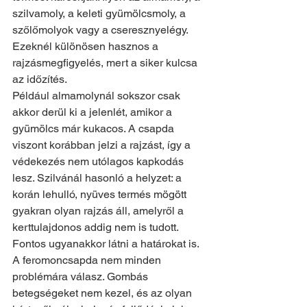
szilvamoly, a keleti gyümölcsmoly, a 
szőlőmolyok vagy a cseresznyelégy. 
Ezeknél különösen hasznos a 
rajzásmegfigyelés, mert a siker kulcsa 
az időzítés.
Például almamolynál sokszor csak 
akkor derül ki a jelenlét, amikor a 
gyümölcs már kukacos. A csapda 
viszont korábban jelzi a rajzást, így a 
védekezés nem utólagos kapkodás 
lesz. Szilvánál hasonló a helyzet: a 
korán lehulló, nyüves termés mögött 
gyakran olyan rajzás áll, amelyről a 
kerttulajdonos addig nem is tudott.
Fontos ugyanakkor látni a határokat is. 
A feromoncsapda nem minden 
problémára válasz. Gombás 
betegségeket nem kezel, és az olyan 