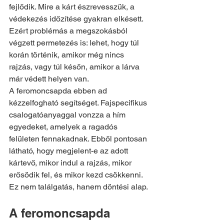
fejlődik. Mire a kárt észrevesszük, a 
védekezés időzítése gyakran elkésett. 
Ezért problémás a megszokásból 
végzett permetezés is: lehet, hogy túl 
korán történik, amikor még nincs 
rajzás, vagy túl későn, amikor a lárva 
már védett helyen van.
A feromoncsapda ebben ad 
kézzelfogható segítséget. Fajspecifikus 
csalogatóanyaggal vonzza a hím 
egyedeket, amelyek a ragadós 
felületen fennakadnak. Ebből pontosan 
látható, hogy megjelent-e az adott 
kártevő, mikor indul a rajzás, mikor 
erősödik fel, és mikor kezd csökkenni. 
Ez nem találgatás, hanem döntési alap.
A feromoncsapda 