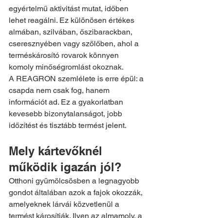
egyértelmű aktivitást mutat, időben 
lehet reagálni. Ez különösen értékes 
almában, szilvában, őszibarackban, 
cseresznyében vagy szőlőben, ahol a 
terméskárosító rovarok könnyen 
komoly minőségromlást okoznak.
A REAGRON szemlélete is erre épül: a 
csapda nem csak fog, hanem 
információt ad. Ez a gyakorlatban 
kevesebb bizonytalanságot, jobb 
időzítést és tisztább termést jelent.
Mely kártevőknél 
működik igazán jól?
Otthoni gyümölcsösben a legnagyobb 
gondot általában azok a fajok okozzák, 
amelyeknek lárvái közvetlenül a 
termést károsítják. Ilyen az almamoly, a 