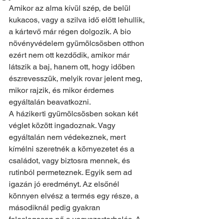
Amikor az alma kívül szép, de belül 
kukacos, vagy a szilva idő előtt lehullik, 
a kártevő már régen dolgozik. A bio 
növényvédelem gyümölcsösben otthon 
ezért nem ott kezdődik, amikor már 
látszik a baj, hanem ott, hogy időben 
észrevesszük, melyik rovar jelent meg, 
mikor rajzik, és mikor érdemes 
egyáltalán beavatkozni.
A házikerti gyümölcsösben sokan két 
véglet között ingadoznak. Vagy 
egyáltalán nem védekeznek, mert 
kímélni szeretnék a környezetet és a 
családot, vagy biztosra mennek, és 
rutinból permeteznek. Egyik sem ad 
igazán jó eredményt. Az elsőnél 
könnyen elvész a termés egy része, a 
másodiknál pedig gyakran 