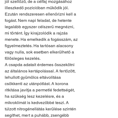
jól szellőző, de a célfaj mozgásához 
illeszkedő pozícióban működik jól.
Ezután rendszeresen ellenőrizni kell a 
fogást. Nem napi feladat, de hetente 
legalább egyszer célszerű megnézni, 
mi történt. Így kirajzolódik a rajzás 
menete. Ha emelkedik a fogásszám, az 
figyelmeztetés. Ha tartósan alacsony 
vagy nulla, sok esetben elkerülhető a 
fölösleges kezelés.
A csapda adatait érdemes összekötni 
az általános kertápolással. A fertőzött, 
lehullott gyümölcs eltávolítása 
csökkenti az utánpótlást. A korona 
ritkítása javítja a permetlé fedettségét, 
ha szükség lesz kezelésre, és a 
mikroklímát is kedvezőbbé teszi. A 
túlzott nitrogénellátás kerülése szintén 
segíthet, mert a puhább, zsengébb 