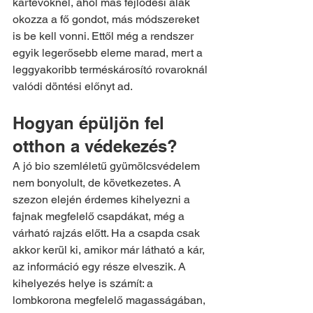
kártevőknél, ahol más fejlődési alak 
okozza a fő gondot, más módszereket 
is be kell vonni. Ettől még a rendszer 
egyik legerősebb eleme marad, mert a 
leggyakoribb terméskárosító rovaroknál 
valódi döntési előnyt ad.
Hogyan épüljön fel 
otthon a védekezés?
A jó bio szemléletű gyümölcsvédelem 
nem bonyolult, de következetes. A 
szezon elején érdemes kihelyezni a 
fajnak megfelelő csapdákat, még a 
várható rajzás előtt. Ha a csapda csak 
akkor kerül ki, amikor már látható a kár, 
az információ egy része elveszik. A 
kihelyezés helye is számít: a 
lombkorona megfelelő magasságában, 