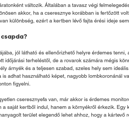
áratonként változik. Általában a tavasz végi felmelegedé
önösen akkor, ha a cseresznye korábban is fertőzött volt.
s van különbség, ezért a kertben lévő fajta érési ideje se
a csapda?
jába, jól látható és ellenőrizhető helyre érdemes tenni, 
ott időjárási terheléstől, de a rovarok számára mégis kö
ély árnyék és a teljesen szabad, szeles hely sem ideális
 is adhat használható képet, nagyobb lombkoronánál va
onton figyelni.
gyetlen cseresznyefa van, már akkor is érdemes monitor
a saját kertből indul, hanem a környékről érkezik. Egy k
lhanyagolt terület elegendő lehet ahhoz, hogy a kártevő 