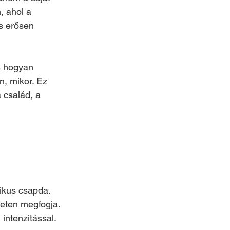
, ahol a 
s erősen 
s hogyan 
, mikor. Ez 
 család, a 
ikus csapda. 
leten megfogja. 
intenzitással.