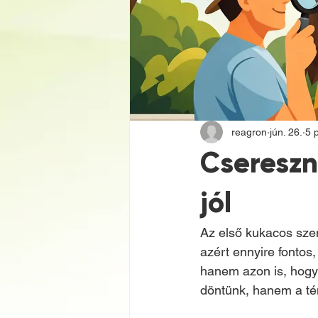
reagron
jún. 26.
5 
Csereszn
jól
Az első kukacos szem
azért ennyire fontos
hanem azon is, hogy 
döntünk, hanem a té