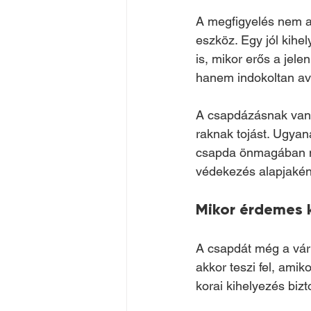
A megfigyelés nem a
eszköz. Egy jól kihel
is, mikor erős a jele
hanem indokoltan av
A csapdázásnak van 
raknak tojást. Ugyana
csapda önmagában ne
védekezés alapjakén
Mikor érdemes 
A csapdát még a várh
akkor teszi fel, ami
korai kihelyezés bizt