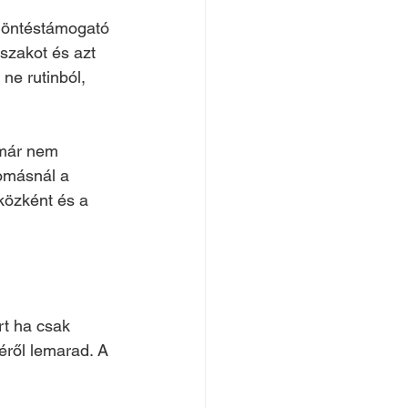
döntéstámogató 
szakot és azt 
ne rutinból, 
 már nem 
yomásnál a 
közként és a 
rt ha csak 
éről lemarad. A 