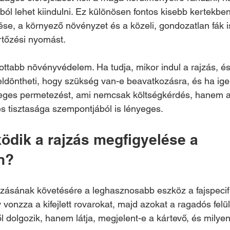
tásból lehet kiindulni. Ez különösen fontos kisebb kertekben
vése, a környező növényzet és a közeli, gondozatlan fák i
ertőzési nyomást.
ottabb növényvédelem. Ha tudja, mikor indul a rajzás, é
ldöntheti, hogy szükség van-e beavatkozásra, és ha igen
sleges permetezést, ami nemcsak költségkérdés, hanem a
s tisztasága szempontjából is lényeges.
dik a rajzás megfigyelése a 
n?
jzásának követésére a leghasznosabb eszköz a fajspecif
vonzza a kifejlett rovarokat, majd azokat a ragadós felü
 dolgozik, hanem látja, megjelent-e a kártevő, és milyen 