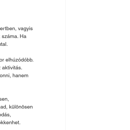
ertben, vagyis 
k száma. Ha 
tal.
or elhúzódóbb. 
aktivitás. 
vonni, hanem 
sen, 
 ad, különösen 
odás, 
ökkenhet.