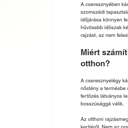
A cseresznyében kár
szomszédi tapasztala
időjárása könnyen fe
hűvösebb időszak késl
rajzást, az nem fele
Miért számít
otthon?
A cseresznyelégy kár
nőstény a termésbe ra
fertőzés látványos l
bosszúsággá válik.
Az otthoni rajzásmeg
kertjéről. Nem az or