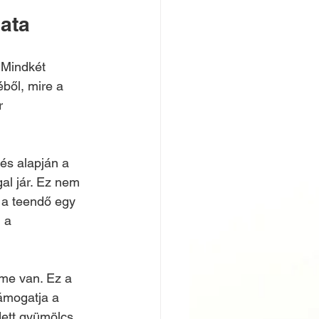
ata
 Mindkét 
ből, mire a 
r 
és alapján a 
al jár. Ez nem 
 a teendő egy 
 a 
me van. Ez a 
ámogatja a 
dett gyümölcs 