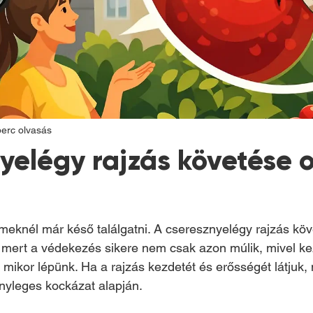
perc olvasás
yelégy rajzás követése 
eknél már késő találgatni. A cseresznyelégy rajzás köv
, mert a védekezés sikere nem csak azon múlik, mivel keze
mikor lépünk. Ha a rajzás kezdetét és erősségét látjuk
nyleges kockázat alapján.