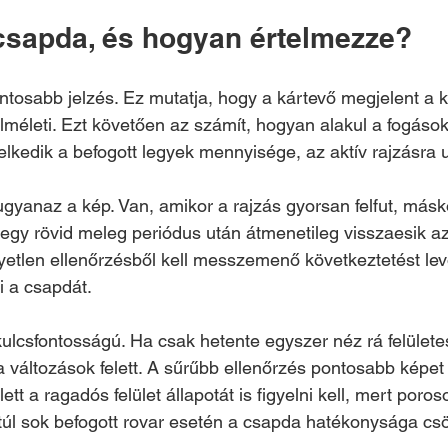
 csapda, és hogyan értelmezze?
ontosabb jelzés. Ez mutatja, hogy a kártevő megjelent a k
méleti. Ezt követően az számít, hogyan alakul a fogáso
lkedik a befogott legyek mennyisége, az aktív rajzásra u
yanaz a kép. Van, amikor a rajzás gyorsan felfut, másk
 egy rövid meleg periódus után átmenetileg visszaesik az 
etlen ellenőrzésből kell messzemenő következtetést le
i a csapdát.
kulcsfontosságú. Ha csak hetente egyszer néz rá felülete
a változások felett. A sűrűbb ellenőrzés pontosabb képet
ett a ragadós felület állapotát is figyelni kell, mert poros
úl sok befogott rovar esetén a csapda hatékonysága cs