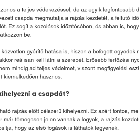
zonos a teljes védekezéssel, de az egyik legfontosabb 
yezett csapda megmutatja a rajzás kezdetét, a felfutó idő
nlét. Ez segít a kezelések időzítésében, és abban is, hogy 
atkozzon be.
közvetlen gyérítő hatása is, hiszen a befogott egyedek
kkor reálisan kell látni a szerepét. Erősebb fertőzési n
m mindig ad teljes védelmet, viszont megfigyelési esz
t kiemelkedően hasznos.
kihelyezni a csapdát?
ató rajzás előtt célszerű kihelyezni. Ez azért fontos, me
kor már tömegesen jelen vannak a legyek, a rajzás kezdet
osítja, hogy az első fogások is láthatók legyenek.