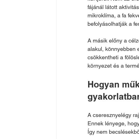
fájánál látott aktivi
mikroklíma, a fa fek
befolyásolhatják a f
A másik előny a célz
alakul, könnyebben e
csökkentheti a fölö
környezet és a termé
Hogyan műkö
gyakorlatba
A cseresznyelégy ra
Ennek lényege, hogy 
Így nem becslésekből