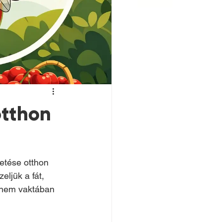
otthon
etése otthon 
ljük a fát, 
, nem vaktában 