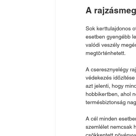
A rajzásmeg
Sok kerttulajdonos o
esetben gyengébb leh
valódi veszély megér
megtörténhetett.
A cseresznyelégy raj
védekezés időzítése 
azt jelenti, hogy m
hobbikertben, ahol n
termésbiztonság nag
A cél minden esetben
szemlélet nemcsak h
csökkentett növényvé