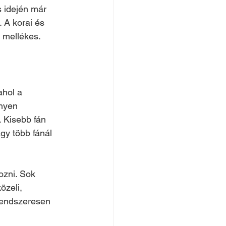
s idején már 
 A korai és 
m mellékes.
ahol a 
nnyen 
. Kisebb fán 
gy több fánál 
ozni. Sok 
özeli, 
rendszeresen 