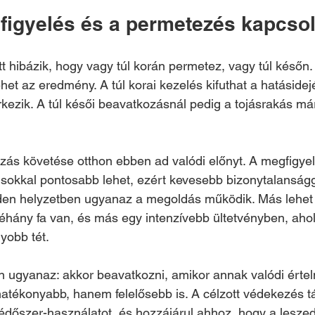
figyelés és a permetezés kapcsol
tt hibázik, hogy vagy túl korán permetez, vagy túl későn.
et az eredmény. A túl korai kezelés kifuthat a hatásidejé
kezik. A túl késői beavatkozásnál pedig a tojásrakás má
zás követése otthon ebben ad valódi előnyt. A megfigyel
sokkal pontosabb lehet, ezért kevesebb bizonytalanságg
inden helyzetben ugyanaz a megoldás működik. Más lehet
éhány fa van, és más egy intenzívebb ültetvényben, ahol
yobb tét.
 ugyanaz: akkor beavatkozni, amikor annak valódi értel
atékonyabb, hanem felelősebb is. A célzott védekezés t
dőszer-használatot, és hozzájárul ahhoz, hogy a lesze