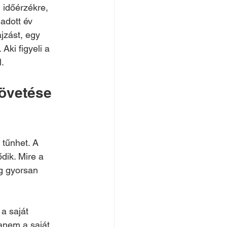
 időérzékre, 
adott év 
jzást, egy 
Aki figyeli a 
l.
követése 
 tűnhet. A 
dik. Mire a 
g gyorsan 
a saját 
anem a saját 