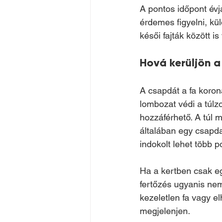
A pontos időpont évj
érdemes figyelni, kül
késői fajták között i
Hová kerüljön 
A csapdát a fa koroná
lombozat védi a túlz
hozzáférhető. A túl m
általában egy csapda
indokolt lehet több p
Ha a kertben csak e
fertőzés ugyanis nem 
kezeletlen fa vagy e
megjelenjen.