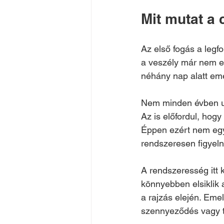
Mit mutat a
Az első fogás a legf
a veszély már nem el
néhány nap alatt eme
Nem minden évben ug
Az is előfordul, hogy
Éppen ezért nem egy
rendszeresen figyeln
A rendszeresség itt 
könnyebben elsiklik 
a rajzás elején. Emell
szennyeződés vagy t