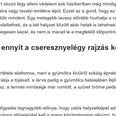
t okozó légy elleni védelem sok házikertben még mindig
tra vagy tavalyi emlékre épül. Ezzel az a gond, hogy az 
lülír mindent. Egy melegebb tavasz előrébb hozhatja a ra
eltetheti, és a két helyzet között akár hetek is lehetnek. 
slegesen kezel, és nem is marad le a megfelelő időpontró
 ennyit a cseresznyelégy rajzás 
tétele alattomos, mert a gyümölcs kívülről sokáig épnek
kja a tojásait, a lárva pedig a gyümölcs belsejében fejlő
esz, a termés minősége már romlott, a szüret öröme pedi
figyelés legnagyobb előnye, hogy valós helyzetképet ad 
szágos előrejelzést kell a maga körülményeire ráhúzni, h