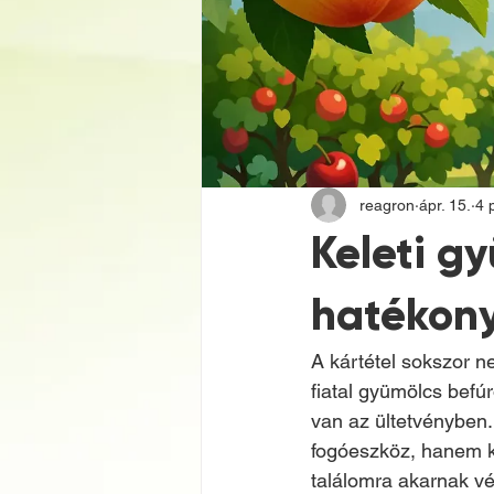
reagron
ápr. 15.
4 
Keleti g
hatékon
A kártétel sokszor n
fiatal gyümölcs befúr
van az ültetvényben
fogóeszköz, hanem k
találomra akarnak v