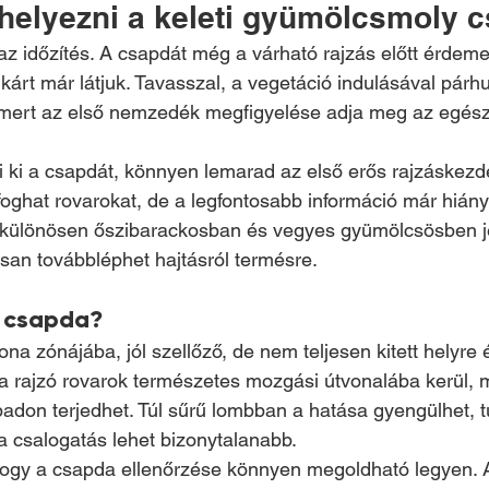
ihelyezni a keleti gyümölcsmoly 
az időzítés. A csapdát még a várható rajzás előtt érdeme
kárt már látjuk. Tavasszal, a vegetáció indulásával párh
mert az első nemzedék megfigyelése adja meg az egész
i ki a csapdát, könnyen lemarad az első erős rajzáskezdet
oghat rovarokat, de a legfontosabb információ már hiányz
z különösen őszibarackosban és vegyes gyümölcsösben je
rsan továbbléphet hajtásról termésre.
a csapda?
na zónájába, jól szellőző, de nem teljesen kitett helyre 
l a rajzó rovarok természetes mozgási útvonalába kerül, 
don terjedhet. Túl sűrű lombban a hatása gyengülhet, túl
a csalogatás lehet bizonytalanabb.
l, hogy a csapda ellenőrzése könnyen megoldható legyen. 