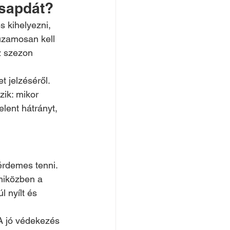
csapdát?
s kihelyezni, 
uzamosan kell 
 szezon 
 jelzéséről. 
ik: mikor 
lent hátrányt, 
érdemes tenni. 
miközben a 
 nyílt és 
A jó védekezés 