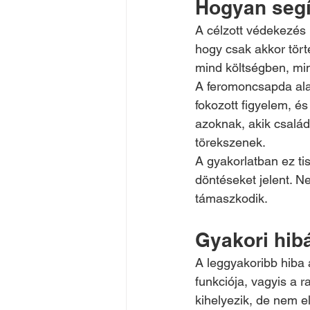
Hogyan segí
A célzott védekezés 
hogy csak akkor tört
mind költségben, min
A feromoncsapda alapj
fokozott figyelem, és
azoknak, akik család
törekszenek.
A gyakorlatban ez t
döntéseket jelent. N
támaszkodik.
Gyakori hib
A leggyakoribb hiba 
funkciója, vagyis a 
kihelyezik, de nem el