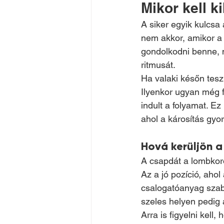
Mikor kell k
A siker egyik kulcsa 
nem akkor, amikor a 
gondolkodni benne, 
ritmusát.
Ha valaki későn tesz
Ilyenkor ugyan még f
indult a folyamat. E
ahol a károsítás gyo
Hová kerüljön 
A csapdát a lombkoro
Az a jó pozíció, aho
csalogatóanyag szaba
szeles helyen pedig 
Arra is figyelni kel