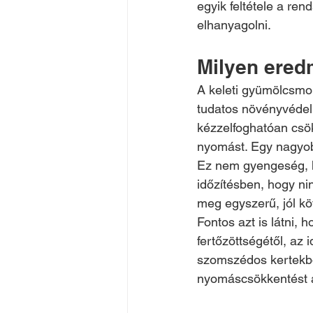
egyik feltétele a re
elhanyagolni.
Milyen ered
A keleti gyümölcsmo
tudatos növényvédel
kézzelfoghatóan csö
nyomást. Egy nagyob
Ez nem gyengeség, ha
időzítésben, hogy nin
meg egyszerű, jól k
Fontos azt is látni, 
fertőzöttségétől, az 
szomszédos kertekbő
nyomáscsökkentést ad