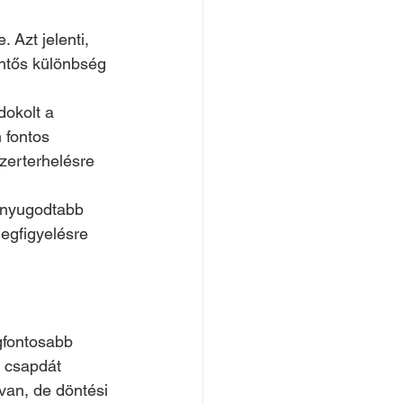
Azt jelenti, 
entős különbség 
dokolt a 
 fontos 
zerterhelésre 
 nyugodtabb 
egfigyelésre 
gfontosabb 
a csapdát 
 van, de döntési 