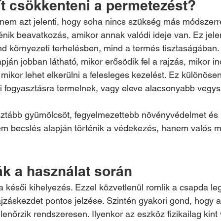
t csökkenteni a permetezést?
nem azt jelenti, hogy soha nincs szükség más módszerre. 
énik beavatkozás, amikor annak valódi ideje van. Ez jel
d környezeti terhelésben, mind a termés tisztaságában.
án jobban látható, mikor erősödik fel a rajzás, mikor in
 mikor lehet elkerülni a felesleges kezelést. Ez különösen
i fogyasztásra termelnek, vagy eleve alacsonyabb vegys
isztább gyümölcsöt, fegyelmezettebb növényvédelmet és
em becslés alapján történik a védekezés, hanem valós m
ák a használat során
a késői kihelyezés. Ezzel közvetlenül romlik a csapda le
rajzáskezdet pontos jelzése. Szintén gyakori gond, hogy 
lenőrzik rendszeresen. Ilyenkor az eszköz fizikailag kint