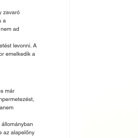
y zavaró 
s a 
r nem ad 
tést levonni. A 
kor emelkedik a 
és már 
inpermetezést, 
hanem 
b állományban 
e az alapelőny 