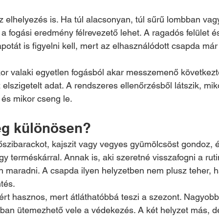
z elhelyezés is. Ha túl alacsonyan, túl sűrű lombban vag
 a fogási eredmény félrevezető lehet. A ragadós felület é
potát is figyelni kell, mert az elhasználódott csapda má
ikor valaki egyetlen fogásból akar messzemenő következte
elszigetelt adat. A rendszeres ellenőrzésből látszik, mi
, és mikor cseng le.
eg különösen?
őszibarackot, kajszit vagy vegyes gyümölcsöst gondoz, 
agy terméskárral. Annak is, aki szeretné visszafogni a rut
n maradni. A csapda ilyen helyzetben nem plusz teher, 
tés.
ért hasznos, mert átláthatóbbá teszi a szezont. Nagyob
bban ütemezhető vele a védekezés. A két helyzet más, d