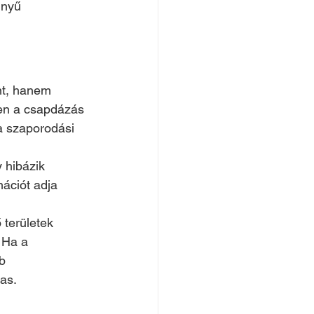
nnyű 
nt, hanem 
en a csapdázás 
a szaporodási 
 hibázik 
mációt adja 
 területek 
 Ha a 
b 
as.