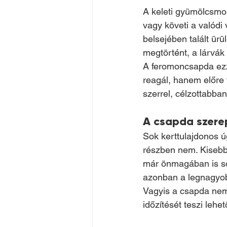
A keleti gyümölcsmol
vagy követi a valódi
belsejében talált ürü
megtörtént, a lárvák
A feromoncsapda ezze
reagál, hanem előre
szerrel, célzottabba
A csapda szere
Sok kerttulajdonos ú
részben nem. Kisebb 
már önmagában is sok
azonban a legnagyob
Vagyis a csapda nem
időzítését teszi leh