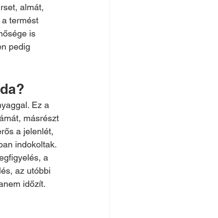
rset, almát, 
 a termést 
ősége is 
en pedig 
pda?
yaggal. Ez a 
zámát, másrészt 
ős a jelenlét, 
ban indokoltak.
gfigyelés, a 
lés, az utóbbi 
anem időzít.