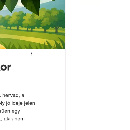
or
s hervad, a 
y jó ideje jelen 
rűen egy 
, akik nem 