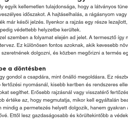
y egyik kellemetlen tulajdonsága, hogy a látványos tüne
 veszélyes időszakot. A hajtáselhalás, a rágásnyom vagy
lék már késői jelzés. Ilyenkor a rajzás egy része lezajlott,
 pedig védettebb helyzetbe kerültek.
l szemben a folyamat elején ad jelet. A termesztő így 
 tervez. Ez különösen fontos azoknak, akik kevesebb nö
n szeretnének dolgozni, és közben megőrizni a termés e
pe a döntésben
gy gondol a csapdára, mint önálló megoldásra. Ez részbe
fertőzési nyomásnál, kisebb kertben és rendszeres elle
at segíthet. Erősebb rajzásnál vagy visszatérő fertőzé
b értéke az, hogy megmutatja, mikor kell egyáltalán be
 mindig a permetezés helyett dolgozik, hanem gyakran 
etővé. Ettől lesz gazdaságosabb és körültekintőbb a véde