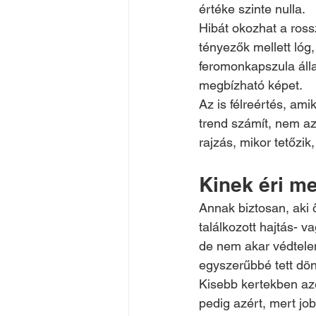
értéke szinte nulla.
Hibát okozhat a ross
tényezők mellett lóg,
feromonkapszula álla
megbízható képet.
Az is félreértés, am
trend számít, nem az 
rajzás, mikor tetőzik
Kinek éri m
Annak biztosan, aki 
találkozott hajtás- v
de nem akar védtele
egyszerűbbé tett dön
Kisebb kertekben az
pedig azért, mert jo