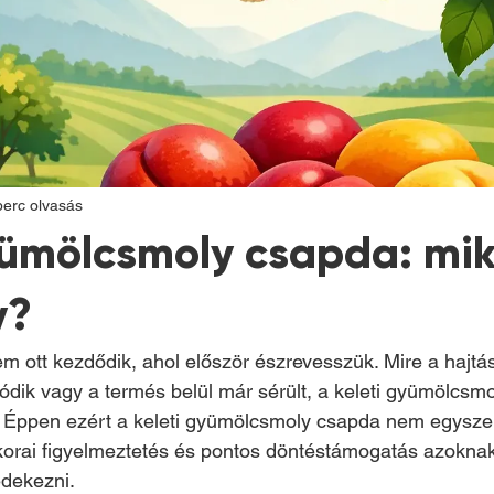
perc olvasás
yümölcsmoly csapda: mik
y?
em ott kezdődik, ahol először észrevesszük. Mire a hajtá
ódik vagy a termés belül már sérült, a keleti gyümölcsmol
. Éppen ezért a keleti gyümölcsmoly csapda nem egysze
orai figyelmeztetés és pontos döntéstámogatás azoknak
édekezni.