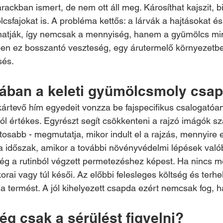
arackban ismert, de nem ott áll meg. Károsíthat kajszit, bi
csfajokat is. A probléma kettős: a lárvák a hajtásokat és
atják, így nemcsak a mennyiség, hanem a gyümölcs min
tben ez bosszantó veszteség, egy árutermelő környezetb
sés.
ójában a keleti gyümölcsmoly csa
rtevő hím egyedeit vonzza be fajspecifikus csalogatóan
ól értékes. Egyrészt segít csökkenteni a rajzó imágók s
tosabb - megmutatja, mikor indult el a rajzás, mennyire er
a időszak, amikor a további növényvédelmi lépések való
g a rutinból végzett permetezéshez képest. Ha nincs me
orai vagy túl késői. Az előbbi felesleges költség és terhe
 termést. A jól kihelyezett csapda ezért nemcsak fog, h
ég csak a sérülést figyelni?