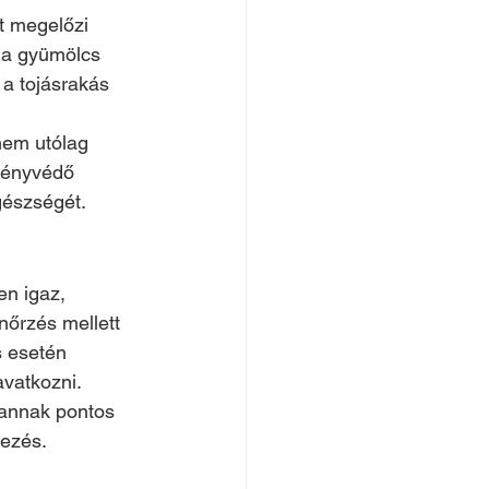
t megelőzi 
 a gyümölcs 
 a tojásrakás 
nem utólag 
vényvédő 
gészségét.
n igaz, 
nőrzés mellett 
s esetén 
avatkozni.
annak pontos 
kezés.