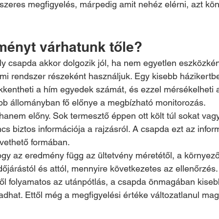
ndszeres megfigyelés, márpedig amit nehéz elérni, azt kö
ményt várhatunk tőle?
ly csapda akkor dolgozik jól, ha nem egyetlen eszközké
mi rendszer részeként használjuk. Egy kisebb házikertb
kkentheti a hím egyedek számát, és ezzel mérsékelheti 
b állományban fő előnye a megbízható monitorozás.
nem előny. Sok termesztő éppen ott költ túl sokat vagy
cs biztos információja a rajzásról. A csapda ezt az infor
övethető formában.
hogy az eredmény függ az ültetvény méretétől, a környező
időjárástól és attól, mennyire következetes az ellenőrzés.
l folyamatos az utánpótlás, a csapda önmagában kiseb
hat. Ettől még a megfigyelési értéke változatlanul mag