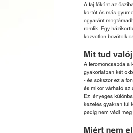
A faj főként az őszib
körtét és más gyümöl
egyaránt megtámadh
romlik. Egy háziker
közvetlen bevételkie
Mit tud val
A feromoncsapda a ká
gyakorlatban két okb
- és sokszor ez a fon
és mikor várható az 
Ez lényeges különbsé
kezelés gyakran túl k
pedig nem védi meg a
Miért nem el