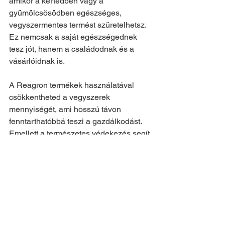
amikor a kertedben vagy a 
gyümölcsösödben egészséges, 
vegyszermentes termést szüretelhetsz. 
Ez nemcsak a saját egészségednek 
tesz jót, hanem a családodnak és a 
vásárlóidnak is.
A Reagron termékek használatával 
csökkentheted a vegyszerek 
mennyiségét, ami hosszú távon 
fenntarthatóbbá teszi a gazdálkodást. 
Emellett a természetes védekezés segít 
megőrizni a talaj és a környezet 
egészségét, ami elengedhetetlen a 
jövőbeni termésbiztonság 
szempontjából.
Végül, a Reagron termékek használata 
hozzájárul ahhoz, hogy 