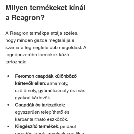
Milyen termékeket kínál 
a Reagron?
A Reagron termékpalettája széles, 
hogy minden gazda megtalálja a 
számára legmegfelelőbb megoldást. A 
legnépszerűbb termékek közé 
tartoznak:
Feromon csapdák különböző 
kártevők ellen
: almamoly, 
szőlőmoly, gyümölcsmoly és más 
gyakori kártevők.
Csapdák és tartozékok
: 
egyszerűen telepíthető és 
karbantartható eszközök.
Kiegészítő termékek
: például 
ragadós lapok, amelyek segítik a 