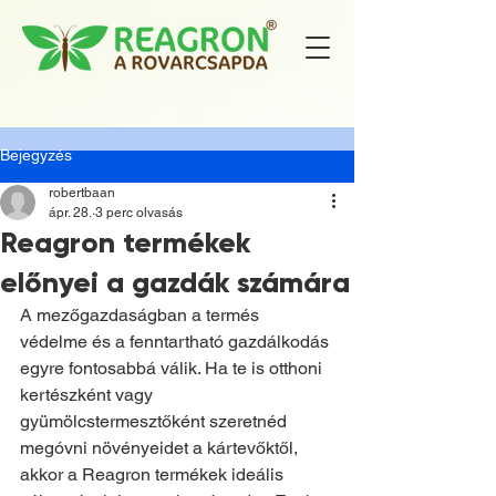
Bejegyzés
robertbaan
ápr. 28.
3 perc olvasás
Reagron termékek
előnyei a gazdák számára
A mezőgazdaságban a termés 
védelme és a fenntartható gazdálkodás 
egyre fontosabbá válik. Ha te is otthoni 
kertészként vagy 
gyümölcstermesztőként szeretnéd 
megóvni növényeidet a kártevőktől, 
akkor a Reagron termékek ideális 