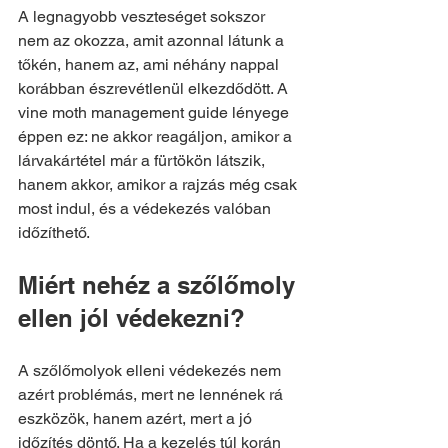
A legnagyobb veszteséget sokszor 
nem az okozza, amit azonnal látunk a 
tőkén, hanem az, ami néhány nappal 
korábban észrevétlenül elkezdődött. A 
vine moth management guide lényege 
éppen ez: ne akkor reagáljon, amikor a 
lárvakártétel már a fürtökön látszik, 
hanem akkor, amikor a rajzás még csak 
most indul, és a védekezés valóban 
időzíthető.
Miért nehéz a szőlőmoly 
ellen jól védekezni?
A szőlőmolyok elleni védekezés nem 
azért problémás, mert ne lennének rá 
eszközök, hanem azért, mert a jó 
időzítés döntő. Ha a kezelés túl korán 