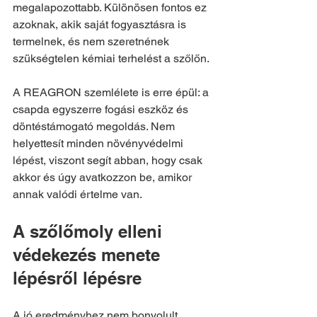
megalapozottabb. Különösen fontos ez 
azoknak, akik saját fogyasztásra is 
termelnek, és nem szeretnének 
szükségtelen kémiai terhelést a szőlőn.
A REAGRON szemlélete is erre épül: a 
csapda egyszerre fogási eszköz és 
döntéstámogató megoldás. Nem 
helyettesít minden növényvédelmi 
lépést, viszont segít abban, hogy csak 
akkor és úgy avatkozzon be, amikor 
annak valódi értelme van.
A szőlőmoly elleni 
védekezés menete 
lépésről lépésre
A jó eredményhez nem bonyolult 