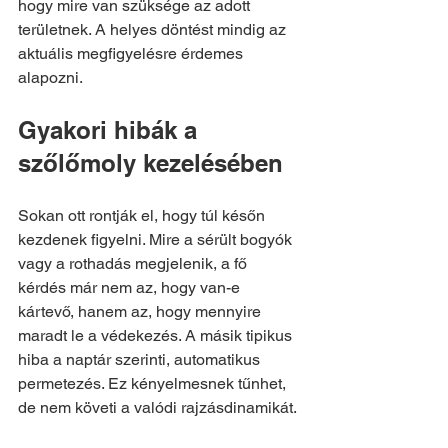
hogy mire van szüksége az adott 
területnek. A helyes döntést mindig az 
aktuális megfigyelésre érdemes 
alapozni.
Gyakori hibák a 
szőlőmoly kezelésében
Sokan ott rontják el, hogy túl későn 
kezdenek figyelni. Mire a sérült bogyók 
vagy a rothadás megjelenik, a fő 
kérdés már nem az, hogy van-e 
kártevő, hanem az, hogy mennyire 
maradt le a védekezés. A másik tipikus 
hiba a naptár szerinti, automatikus 
permetezés. Ez kényelmesnek tűnhet, 
de nem követi a valódi rajzásdinamikát.