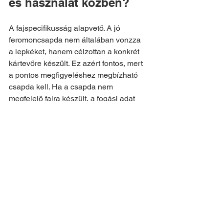
és használat közben?
A fajspecifikusság alapvető. A jó 
feromoncsapda nem általában vonzza 
a lepkéket, hanem célzottan a konkrét 
kártevőre készült. Ez azért fontos, mert 
a pontos megfigyeléshez megbízható 
csapda kell. Ha a csapda nem 
megfelelő fajra készült, a fogási adat 
félrevezető lehet.
Lényeges a csapda megfelelő 
elhelyezése is. Olyan pontra kerüljön, 
ahol jól reprezentálja az adott területet, 
és az ellenőrzése egyszerű. A 
ragacslap és a feromonkapszula 
állapotát szintén figyelni kell, mert a 
csapda csak akkor jelez pontosan, ha 
megfelelő működési állapotban van.