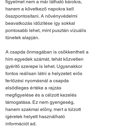
figyelmet nem a már látható károkra, 
hanem a következő napokra kell 
összpontosítani. A növényvédelmi 
beavatkozás időzítése így sokkal 
pontosabb lehet, mint pusztán vizuális 
tünetek alapján.
A csapda önmagában is csökkentheti a 
hím egyedek számát, tehát közvetlen 
gyérítő szerepe is lehet. Ugyanakkor 
fontos reálisan látni a helyzetet: erős 
fertőzési nyomásnál a csapda 
elsődleges értéke a rajzás 
megfigyelése és a célzott kezelés 
támogatása. Ez nem gyengeség, 
hanem szakmai előny, mert a túlzott 
ígéretek helyett használható 
információt ad.