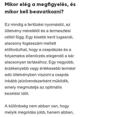
Mikor elég a megfigyelés, és 
mikor kell beavatkozni?
Ez mindig a fertőzési nyomástól, az 
ültetvény méretétől és a termesztési 
céltól függ. Egy kisebb kerti lugasnál, 
alacsony fogásszám mellett 
előfordulhat, hogy a csapdázás és a 
folyamatos ellenőrzés elegendő a kár 
alacsonyan tartásához. Egy nagyobb, 
érzékenyebb vagy értékesebb termést 
adó ültetvényben viszont a csapda 
inkább jelzőrendszerként működik, 
amely megmutatja az optimális 
kezelési időt.
A különbség nem abban van, hogy 
melyik megoldás jobb, hanem abban, 