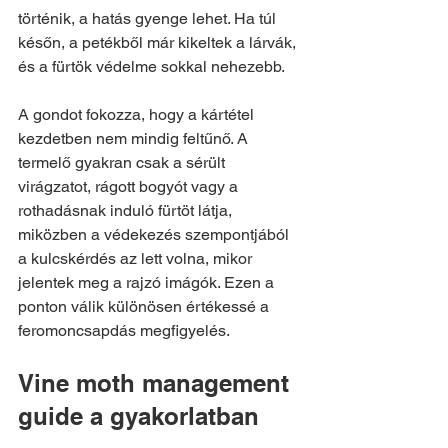
történik, a hatás gyenge lehet. Ha túl 
későn, a petékből már kikeltek a lárvák, 
és a fürtök védelme sokkal nehezebb.
A gondot fokozza, hogy a kártétel 
kezdetben nem mindig feltűnő. A 
termelő gyakran csak a sérült 
virágzatot, rágott bogyót vagy a 
rothadásnak induló fürtöt látja, 
miközben a védekezés szempontjából 
a kulcskérdés az lett volna, mikor 
jelentek meg a rajzó imágók. Ezen a 
ponton válik különösen értékessé a 
feromoncsapdás megfigyelés.
Vine moth management 
guide a gyakorlatban