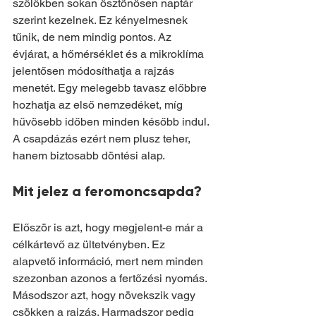
szőlőkben sokan ösztönösen naptár 
szerint kezelnek. Ez kényelmesnek 
tűnik, de nem mindig pontos. Az 
évjárat, a hőmérséklet és a mikroklíma 
jelentősen módosíthatja a rajzás 
menetét. Egy melegebb tavasz előbbre 
hozhatja az első nemzedéket, míg 
hűvösebb időben minden később indul. 
A csapdázás ezért nem plusz teher, 
hanem biztosabb döntési alap.
Mit jelez a feromoncsapda?
Először is azt, hogy megjelent-e már a 
célkártevő az ültetvényben. Ez 
alapvető információ, mert nem minden 
szezonban azonos a fertőzési nyomás. 
Másodszor azt, hogy növekszik vagy 
csökken a rajzás. Harmadszor pedig 