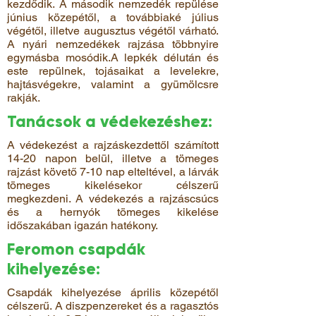
kezdődik. A második nemzedék repülése
június közepétől, a továbbiaké július
végétől, illetve augusztus végétől várható.
A nyári nemzedékek rajzása többnyire
egymásba mosódik.A lepkék délután és
este repülnek, tojásaikat a levelekre,
hajtásvégekre, valamint a gyümölcsre
rakják.
Tanácsok a védekezéshez:
A védekezést a rajzáskezdettől számított
14-20 napon belül, illetve a tömeges
rajzást követő 7-10 nap elteltével, a lárvák
tömeges kikelésekor célszerű
megkezdeni. A védekezés a rajzáscsúcs
és a hernyók tömeges kikelése
időszakában igazán hatékony.
Feromon csapdák
kihelyezése:
Csapdák kihelyezése április közepétől
célszerű. A diszpenzereket és a ragasztós