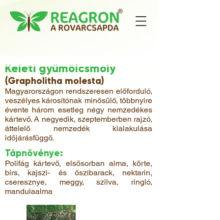
Keleti gyümölcsmoly
(Grapholitha molesta)
Magyarországon rendszeresen előforduló,
veszélyes károsítónak minősülő, többnyire
évente három esetleg négy nemzedékes
kártevő. A negyedik, szeptemberben rajzó,
áttelelő nemzedék kialakulása
időjárásfüggő.
Tápnövénye:
Polifág kártevő, elsősorban alma, körte,
birs, kajszi- és őszibarack, nektarin,
cseresznye, meggy, szilva, ringló,
mandulaalma