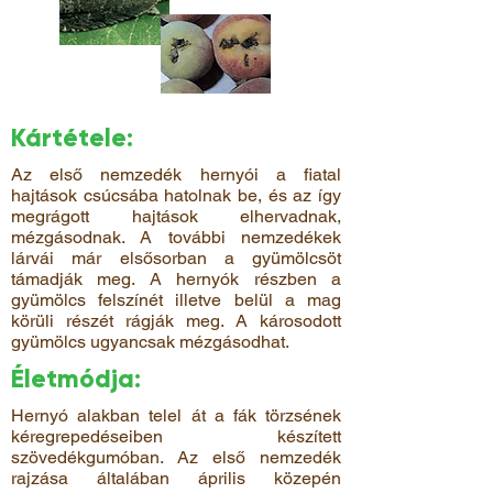
Kártétele:
Az első nemzedék hernyói a fiatal
hajtások csúcsába hatolnak be, és az így
megrágott hajtások elhervadnak,
mézgásodnak. A további nemzedékek
lárvái már elsősorban a gyümölcsöt
támadják meg. A hernyók részben a
gyümölcs felszínét illetve belül a mag
körüli részét rágják meg. A károsodott
gyümölcs ugyancsak mézgásodhat.
Életmódja:
Hernyó alakban telel át a fák törzsének
kéregrepedéseiben készített
szövedékgumóban. Az első nemzedék
rajzása általában április közepén