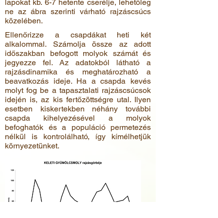
lapokat kb. 6-7 hetente cserélje, lehetőleg
ne az ábra szerinti várható rajzáscsúcs
közelében.
Ellenőrizze a csapdákat heti két
alkalommal. Számolja össze az adott
időszakban befogott molyok számát és
jegyezze fel. Az adatokból látható a
rajzásdinamika és meghatározható a
beavatkozás ideje. Ha a csapda kevés
molyt fog be a tapasztalati rajzáscsúcsok
idején is, az kis fertőzöttségre utal. Ilyen
esetben kiskertekben néhány további
csapda kihelyezésével a molyok
befoghatók és a populáció permetezés
nélkül is kontrolálható, így kímélhetjük
környezetünket.