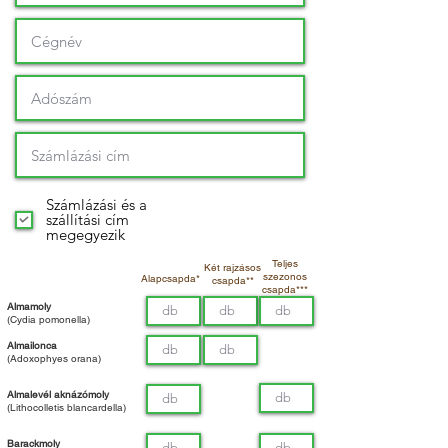
Számlázási és a
szállítási cím
megegyezik
Teljes
Két rajzásos
szezonos
Alapcsapda*
csapda**
csapda***
Almamoly
(Cydia pomonella)
Almailonca
(Adoxophyes orana)
Almalevél aknázómoly
(Lithocolletis blancardella)
Barackmoly