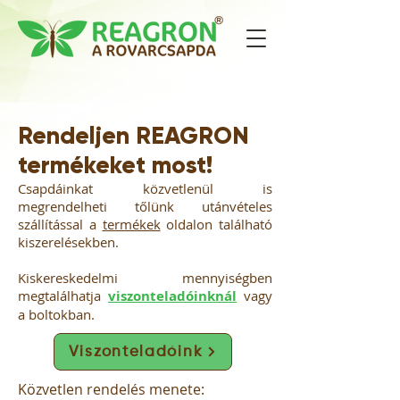
Rendeljen REAGRON
termékeket most!
Csapdáinkat közvetlenül is
megrendelheti tőlünk utánvételes
szállítással a
termékek
oldalon található
kiszerelésekben.
Kiskereskedelmi mennyiségben
megtalálhatja
viszonteladóinknál
vagy
a boltokban.
Viszonteladóink
Közvetlen rendelés menete: