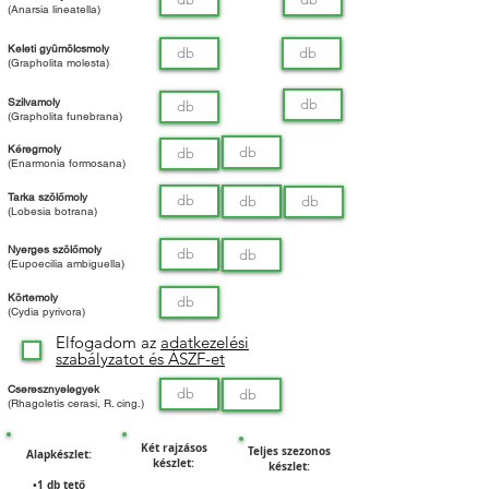
(Anarsia lineatella)
Keleti gyümölcsmoly
(Grapholita molesta)
Szilvamoly
(Grapholita funebrana)
Kéregmoly
(Enarmonia formosana)
Tarka szölőmoly
(Lobesia botrana)
Nyerges szölőmoly
(Eupoecilia ambiguella)
Körtemoly
(Cydia pyrivora)
Elfogadom az
adatkezelési
szabályzatot és ÁSZF-et
Cseresznyelegyek
(Rhagoletis cerasi, R. cing.)
Két rajzásos
Teljes szezonos
Alapkészlet:
készlet:
készlet:
•1 db tető​