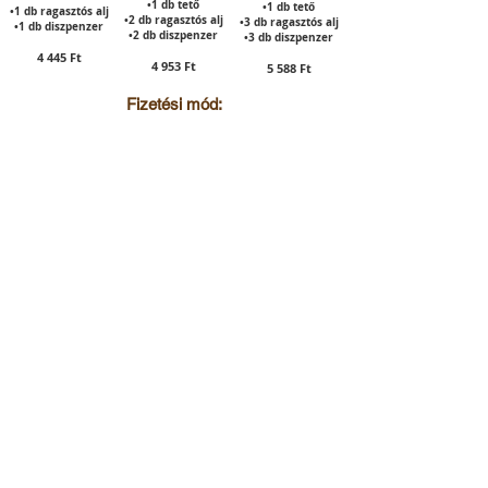
•1 db tető
•1 db tető
•1 db ragasztós alj​
•2 db ragasztós alj
•3 db ragasztós alj
•1 db diszpenzer
•2 db diszpenzer
•3 db diszpenzer
4 445 Ft
4 953 Ft
5 588 Ft
Fizetési mód:
Utánvét (+635 Ft)
Átutalás
RENDELÉS
A feltüntetett árak bruttó kiskereskedelmi
árak, nem tartalmazzák a
szállítási (2286
Ft)
és az esetleges
utánvét (635 Ft)
költségét:
80 000 Ft rendelési érték alatt: A
szállítási
költség 2 286 Ft
rendelésenként
80 000 Ft rendelési érték felett: A szállítás
ingyenes
RENDELÉSÉT EZENKÍVÜL LEADHATJA
EMAILEN ÉS TELEFONON AZ ALÁBBI